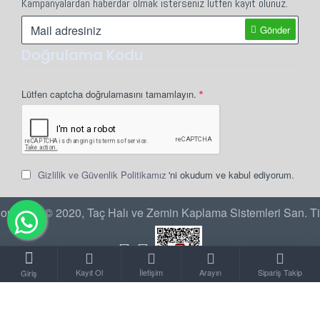
Kampanyalardan haberdar olmak isterseniz lütfen kayıt olunuz.
Gönder
Doğrulama Kodu
Lütfen captcha doğrulamasını tamamlayın.
Gizlilik ve Güvenlik Politikamız
'ni okudum ve kabul ediyorum.
opyright © 2020, Taç Halı ve Zemin Kaplama Sistemleri San. Ti
Kayıt Ol
İletişim
Arayın
Sipariş Takip
Giriş